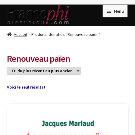
Aller
Aller
Menu
à
au
la
contenu
navigation
Accueil
Accueil
Produits identifiés “Renouveau païen”
Accueil
Caisse
Renouveau païen
Compte
Conditions de Vente
Connection
Voici le seul résultat
Enregistrement
Listes d’Envies
Livres de Peter Randa
Livres de Philippe Randa