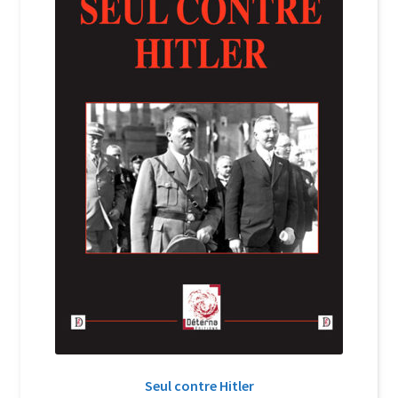
Login Customizer
Newsletter
Nous Contacter
Panier
Politique de confidentialité et cookies
Qui sommes-nous ?
Soutien à Philippe Randa
Suivi de la Commande
Seul contre Hitler