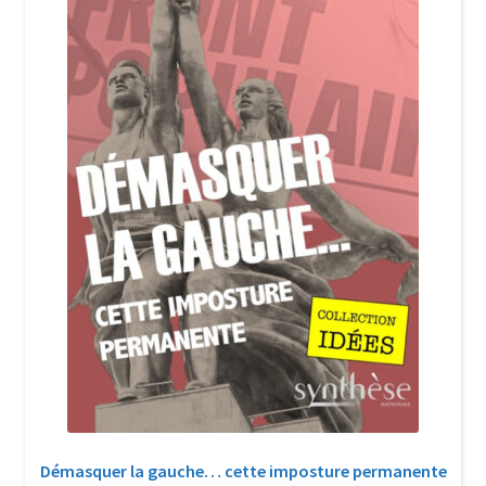
Login Customizer
Newsletter
Nous Contacter
Panier
Politique de confidentialité et cookies
Qui sommes-nous ?
Soutien à Philippe Randa
Suivi de la Commande
Démasquer la gauche… cette imposture permanente