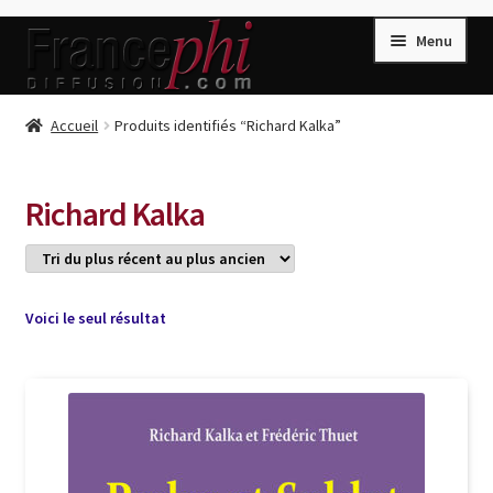
Aller
Aller
Menu
à
au
la
contenu
navigation
Accueil
Accueil
Produits identifiés “Richard Kalka”
Accueil
Caisse
Richard Kalka
Compte
Conditions de Vente
Connection
Voici le seul résultat
Enregistrement
Listes d’Envies
Livres de Peter Randa
Livres de Philippe Randa