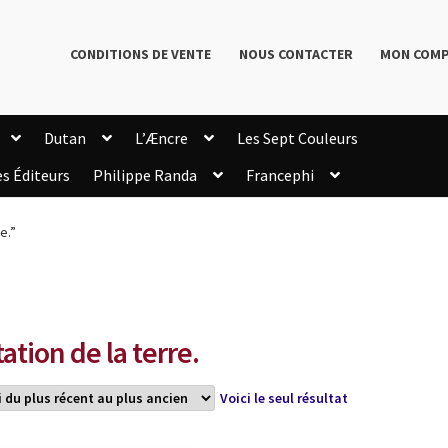
CONDITIONS DE VENTE
NOUS CONTACTER
MON COM
Dutan
L’Æncre
Les Sept Couleurs
es Éditeurs
Philippe Randa
Francephi
onditions de Vente
Connection
Enregistrement
e.”
Livres de Philippe Randa
Login Customizer
Newsletter
onfidentialité et cookies
Qui sommes-nous ?
mmande
tation de la terre.
Voici le seul résultat