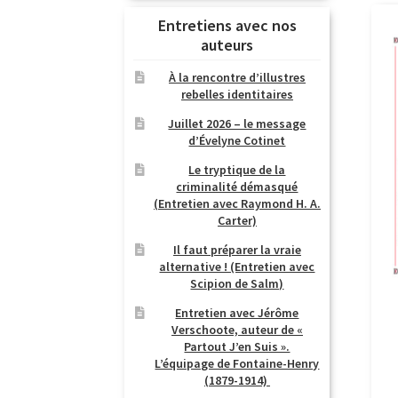
Entretiens avec nos
auteurs
À la rencontre d’illustres
rebelles identitaires
Juillet 2026 – le message
d’Évelyne Cotinet
Le tryptique de la
criminalité démasqué
(Entretien avec Raymond H. A.
Carter)
Il faut préparer la vraie
alternative ! (Entretien avec
Scipion de Salm)
Entretien avec Jérôme
Verschoote, auteur de «
Partout J’en Suis ».
L’équipage de Fontaine-Henry
(1879-1914)