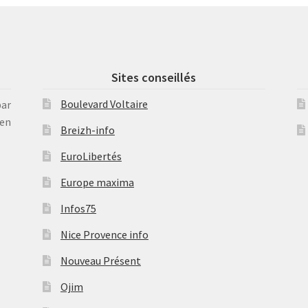
Sites conseillés
Boulevard Voltaire
par
en
Breizh-info
EuroLibertés
Europe maxima
Infos75
Nice Provence info
Nouveau Présent
Ojim