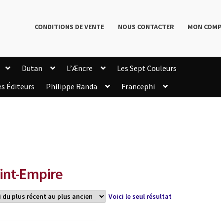
CONDITIONS DE VENTE
NOUS CONTACTER
MON COM
Dutan
L’Æncre
Les Sept Couleurs
es Éditeurs
Philippe Randa
Francephi
onditions de Vente
Connection
Enregistrement
Livres de Philippe Randa
Login Customizer
Newsletter
onfidentialité et cookies
Qui sommes-nous ?
mmande
int-Empire
Voici le seul résultat