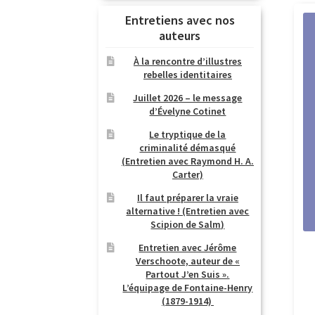
Entretiens avec nos
auteurs
À la rencontre d’illustres
rebelles identitaires
Juillet 2026 – le message
d’Évelyne Cotinet
Le tryptique de la
criminalité démasqué
(Entretien avec Raymond H. A.
Carter)
Il faut préparer la vraie
alternative ! (Entretien avec
Scipion de Salm)
Entretien avec Jérôme
Verschoote, auteur de «
Partout J’en Suis ».
L’équipage de Fontaine-Henry
(1879-1914)