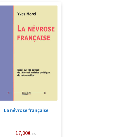
La névrose française
17,00
€
TTC