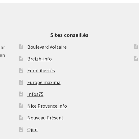
Sites conseillés
Boulevard Voltaire
par
en
Breizh-info
EuroLibertés
Europe maxima
Infos75
Nice Provence info
Nouveau Présent
Ojim