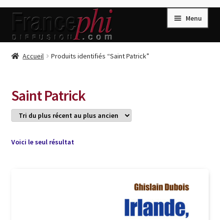
Aller
Aller
Menu
à
au
la
contenu
navigation
Accueil
Accueil
Produits identifiés “Saint Patrick”
Accueil
Caisse
Saint Patrick
Compte
Conditions de Vente
Connection
Voici le seul résultat
Enregistrement
Listes d’Envies
Livres de Peter Randa
Livres de Philippe Randa