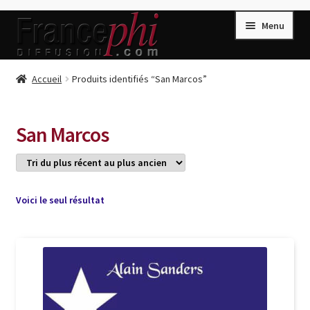
Aller
Aller
Menu
à
au
la
contenu
navigation
Accueil
Accueil
Produits identifiés “San Marcos”
Accueil
Caisse
San Marcos
Compte
Conditions de Vente
Connection
Voici le seul résultat
Enregistrement
Listes d’Envies
Livres de Peter Randa
Livres de Philippe Randa