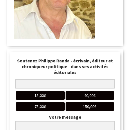
Soutenez Philippe Randa - écrivain, éditeur et
chroniqueur politique - dans ses activités
éditoriales
15,00
€
40,00
€
75,00
€
150,00
€
Votre message