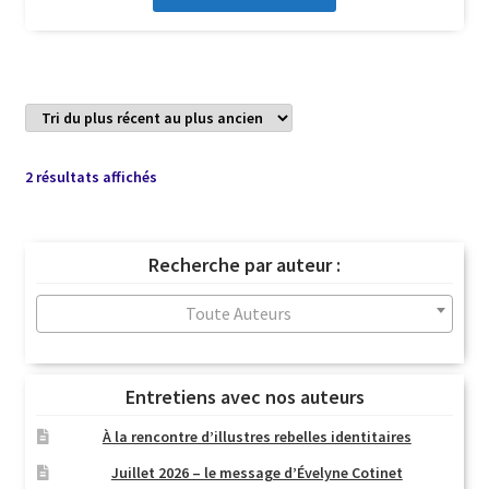
Trié
2 résultats affichés
du
plus
récent
Recherche par auteur :
au
plus
Toute Auteurs
ancien
Entretiens avec nos auteurs
À la rencontre d’illustres rebelles identitaires
Juillet 2026 – le message d’Évelyne Cotinet