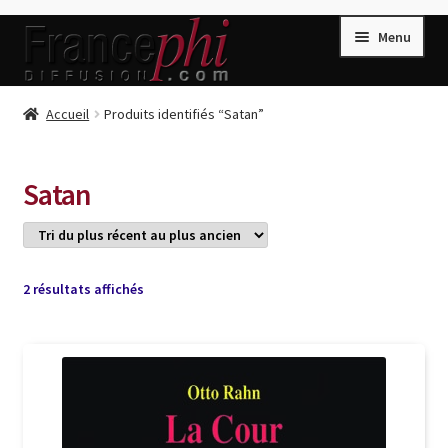
Aller
Aller
Menu
à
au
la
contenu
navigation
Accueil
Accueil
Produits identifiés “Satan”
Accueil
Caisse
Satan
Compte
Conditions de Vente
Connection
Trié
2 résultats affichés
du
Enregistrement
plus
récent
Listes d’Envies
au
plus
Livres de Peter Randa
ancien
Livres de Philippe Randa