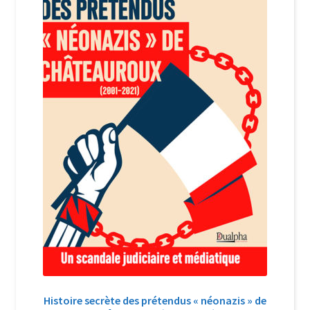
Login Customizer
Newsletter
Nous Contacter
Panier
Politique de confidentialité et cookies
Qui sommes-nous ?
Soutien à Philippe Randa
Suivi de la Commande
Histoire secrète des prétendus « néonazis » de