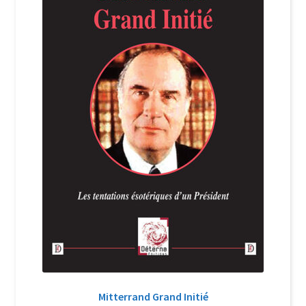
Login Customizer
Newsletter
Nous Contacter
Panier
Politique de confidentialité et cookies
Qui sommes-nous ?
Soutien à Philippe Randa
Suivi de la Commande
Mitterrand Grand Initié