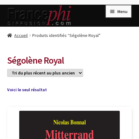
Aller
Aller
Menu
à
au
la
contenu
navigation
Accueil
Accueil
Produits identifiés “Ségolène Royal”
Accueil
Caisse
Ségolène Royal
Compte
Conditions de Vente
Connection
Voici le seul résultat
Enregistrement
Listes d’Envies
Livres de Peter Randa
Livres de Philippe Randa