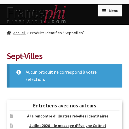
Aller
Aller
Menu
à
au
la
contenu
navigation
Accueil
Accueil
Produits identifiés “Sept-Villes”
Accueil
Caisse
Sept-Villes
Compte
Aucun produit ne correspond à votre
Conditions de Vente
sélection.
Connection
Enregistrement
Listes d’Envies
Entretiens avec nos auteurs
Livres de Peter Randa
À la rencontre d’illustres rebelles identitaires
Livres de Philippe Randa
Juillet 2026 – le message d’Évelyne Cotinet