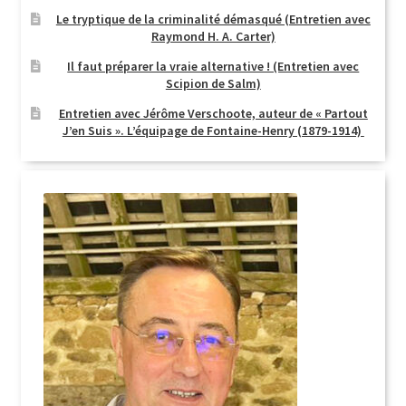
Le tryptique de la criminalité démasqué (Entretien avec
Login Customizer
Raymond H. A. Carter)
Newsletter
Il faut préparer la vraie alternative ! (Entretien avec
Scipion de Salm)
Nous Contacter
Entretien avec Jérôme Verschoote, auteur de « Partout
Panier
J’en Suis ». L’équipage de Fontaine-Henry (1879-1914)
Politique de confidentialité et cookies
Qui sommes-nous ?
Soutien à Philippe Randa
Suivi de la Commande