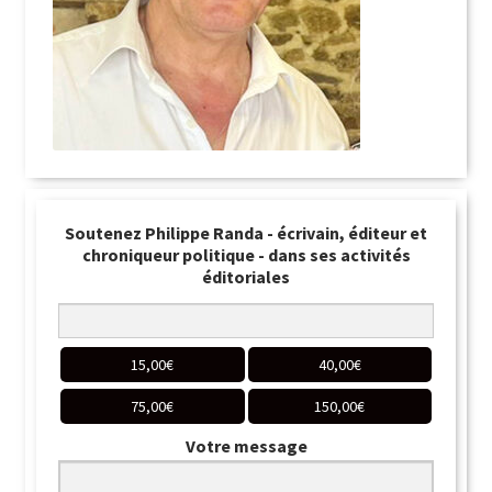
Soutenez Philippe Randa - écrivain, éditeur et
chroniqueur politique - dans ses activités
éditoriales
15,00
€
40,00
€
75,00
€
150,00
€
Votre message