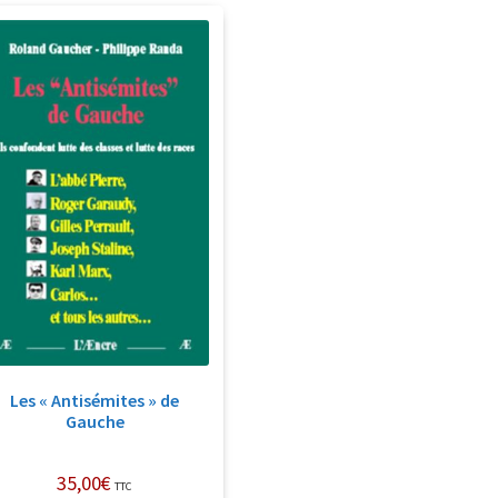
Les « Antisémites » de
Gauche
35,00
€
TTC