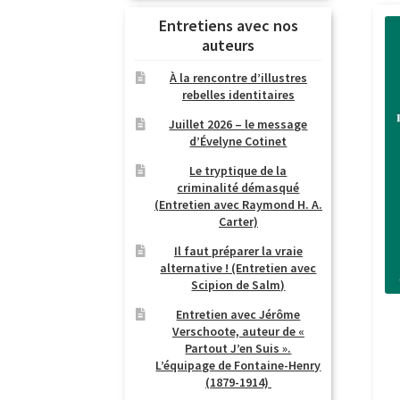
Entretiens avec nos
auteurs
À la rencontre d’illustres
rebelles identitaires
Juillet 2026 – le message
d’Évelyne Cotinet
Le tryptique de la
criminalité démasqué
(Entretien avec Raymond H. A.
Carter)
Il faut préparer la vraie
alternative ! (Entretien avec
Scipion de Salm)
Entretien avec Jérôme
Verschoote, auteur de «
Partout J’en Suis ».
L’équipage de Fontaine-Henry
(1879-1914)