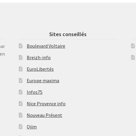
Sites conseillés
Boulevard Voltaire
par
en
Breizh-info
EuroLibertés
Europe maxima
Infos75
Nice Provence info
Nouveau Présent
Ojim