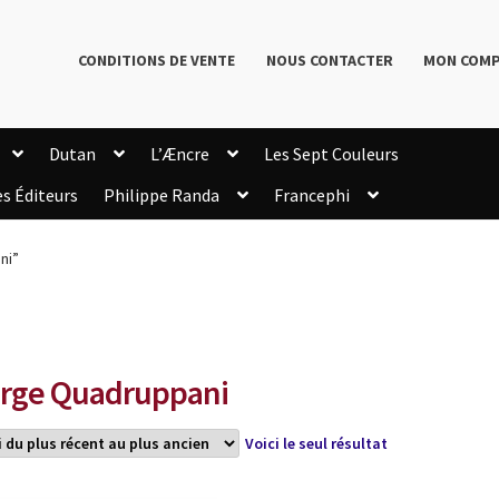
CONDITIONS DE VENTE
NOUS CONTACTER
MON COM
Dutan
L’Æncre
Les Sept Couleurs
es Éditeurs
Philippe Randa
Francephi
onditions de Vente
Connection
Enregistrement
ni”
Livres de Philippe Randa
Login Customizer
Newsletter
onfidentialité et cookies
Qui sommes-nous ?
mmande
rge Quadruppani
Voici le seul résultat