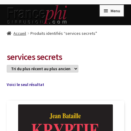
Aller
Aller
Menu
à
au
la
contenu
navigation
Accueil
Accueil
Produits identifiés “services secrets”
Accueil
Caisse
services secrets
Compte
Conditions de Vente
Connection
Voici le seul résultat
Enregistrement
Listes d’Envies
Livres de Peter Randa
Livres de Philippe Randa