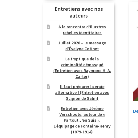
Entretiens avec nos
auteurs
À la rencontre d’illustres
rebelles identitaires
Juillet 2026 – le message
d’Évelyne Cotinet
Le tryptique de la
criminalité démasqué
(Entretien avec Raymond H. A.
Carter)
Il faut préparer la vraie
alternative ! (Entretien avec
Scipion de Salm)
Entretien avec Jérôme
De
Verschoote, auteur de «
Partout J’en Suis ».
L’équipage de Fontaine-Henry
(1879-1914)