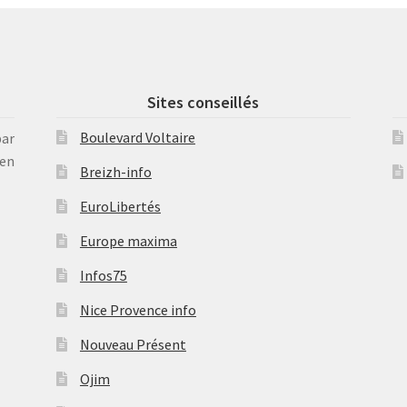
Sites conseillés
Boulevard Voltaire
par
en
Breizh-info
EuroLibertés
Europe maxima
Infos75
Nice Provence info
Nouveau Présent
Ojim