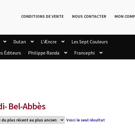
CONDITIONS DE VENTE
NOUS CONTACTER
MON COM
Dutan
L’Æncre
Les Sept Couleurs
es Éditeurs
Philippe Randa
Francephi
onditions de Vente
Connection
Enregistrement
Livres de Philippe Randa
Login Customizer
Newsletter
onfidentialité et cookies
Qui sommes-nous ?
mmande
di- Bel-Abbès
Voici le seul résultat