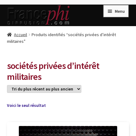
Aller
Aller
Menu
à
au
la
contenu
navigation
Accueil
Accueil
Produits identifiés “sociétés privées d’intérêt
militaires”
Accueil
Caisse
sociétés privées d’intérêt
Compte
militaires
Conditions de Vente
Connection
Enregistrement
Voici le seul résultat
Listes d’Envies
Livres de Peter Randa
Livres de Philippe Randa