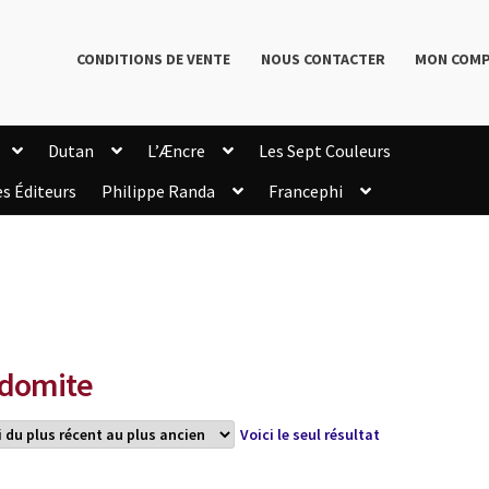
CONDITIONS DE VENTE
NOUS CONTACTER
MON COM
Dutan
L’Æncre
Les Sept Couleurs
es Éditeurs
Philippe Randa
Francephi
onditions de Vente
Connection
Enregistrement
Livres de Philippe Randa
Login Customizer
Newsletter
onfidentialité et cookies
Qui sommes-nous ?
mmande
domite
Voici le seul résultat