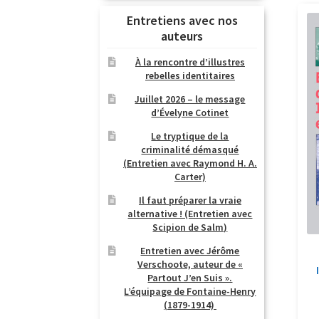
Entretiens avec nos
auteurs
À la rencontre d’illustres
rebelles identitaires
Juillet 2026 – le message
d’Évelyne Cotinet
Le tryptique de la
criminalité démasqué
(Entretien avec Raymond H. A.
Carter)
Il faut préparer la vraie
alternative ! (Entretien avec
Scipion de Salm)
Entretien avec Jérôme
Verschoote, auteur de «
Partout J’en Suis ».
L’équipage de Fontaine-Henry
(1879-1914)