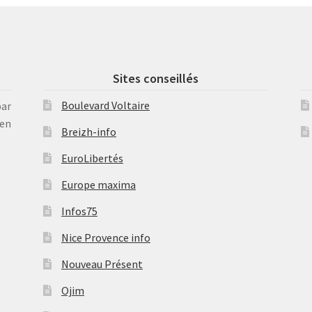
Sites conseillés
Boulevard Voltaire
par
en
Breizh-info
EuroLibertés
Europe maxima
Infos75
Nice Provence info
Nouveau Présent
Ojim