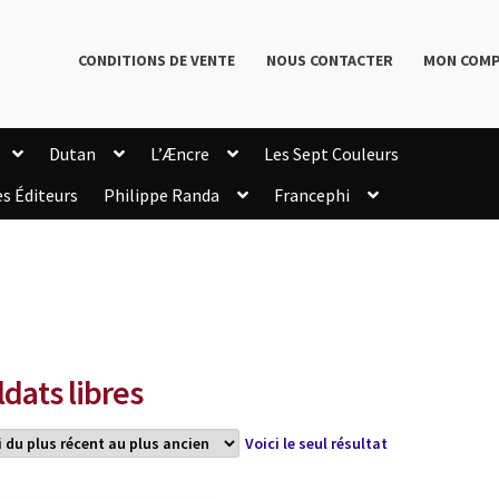
CONDITIONS DE VENTE
NOUS CONTACTER
MON COM
Dutan
L’Æncre
Les Sept Couleurs
es Éditeurs
Philippe Randa
Francephi
onditions de Vente
Connection
Enregistrement
Livres de Philippe Randa
Login Customizer
Newsletter
onfidentialité et cookies
Qui sommes-nous ?
mmande
ldats libres
Voici le seul résultat