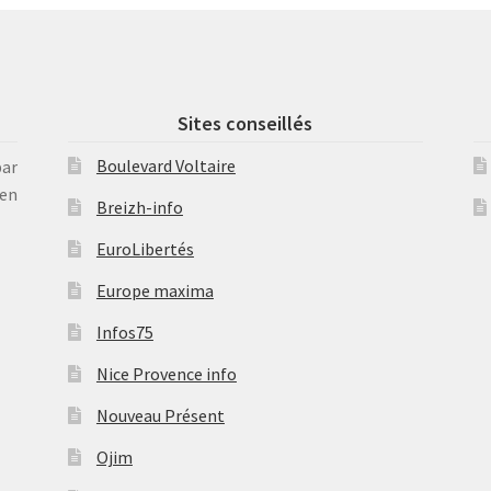
Sites conseillés
Boulevard Voltaire
par
en
Breizh-info
EuroLibertés
Europe maxima
Infos75
Nice Provence info
Nouveau Présent
Ojim