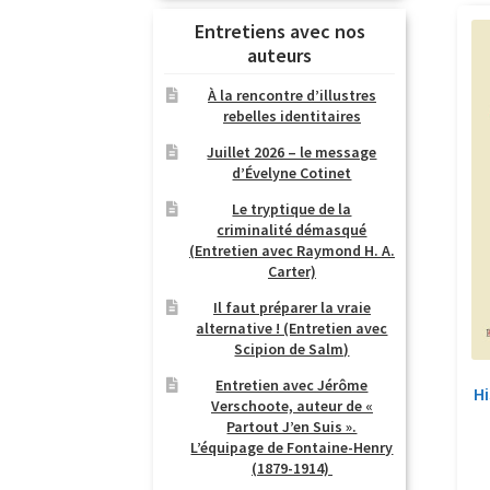
Entretiens avec nos
auteurs
À la rencontre d’illustres
rebelles identitaires
Juillet 2026 – le message
d’Évelyne Cotinet
Le tryptique de la
criminalité démasqué
(Entretien avec Raymond H. A.
Carter)
Il faut préparer la vraie
alternative ! (Entretien avec
Scipion de Salm)
Entretien avec Jérôme
Hi
Verschoote, auteur de «
Partout J’en Suis ».
L’équipage de Fontaine-Henry
(1879-1914)