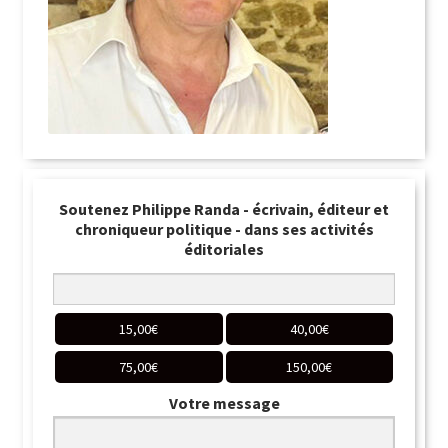
Soutenez Philippe Randa - écrivain, éditeur et
chroniqueur politique - dans ses activités
éditoriales
15,00
€
40,00
€
75,00
€
150,00
€
Votre message