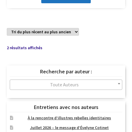
Trié
2 résultats affichés
du
plus
récent
Recherche par auteur :
au
plus
Toute Auteurs
ancien
Entretiens avec nos auteurs
À la rencontre d’illustres rebelles identitaires
Juillet 2026 – le message d’Évelyne Cotinet