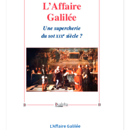
Login Customizer
Newsletter
Nous Contacter
Panier
Politique de confidentialité et cookies
Qui sommes-nous ?
Soutien à Philippe Randa
Suivi de la Commande
L’Affaire Galilée