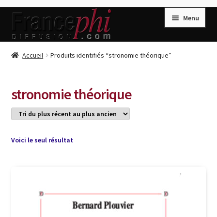
Aller
Aller
Menu
à
au
la
contenu
navigation
Accueil
Accueil
Produits identifiés “stronomie théorique”
Accueil
Caisse
stronomie théorique
Compte
Conditions de Vente
Connection
Voici le seul résultat
Enregistrement
Listes d’Envies
Livres de Peter Randa
Livres de Philippe Randa