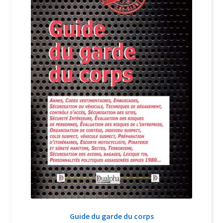
Login Customizer
Newsletter
Nous Contacter
Panier
Politique de confidentialité et cookies
Qui sommes-nous ?
Soutien à Philippe Randa
Suivi de la Commande
Guide du garde du corps