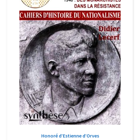
Login Customizer
Newsletter
Nous Contacter
Panier
Politique de confidentialité et cookies
Qui sommes-nous ?
Soutien à Philippe Randa
Suivi de la Commande
Honoré d’Estienne d’Orves