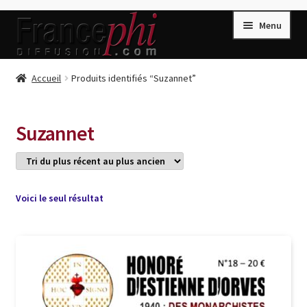
Aller
Aller
Menu
à
au
la
contenu
navigation
Accueil
Accueil
Produits identifiés “Suzannet”
Accueil
Caisse
Suzannet
Compte
Conditions de Vente
Connection
Voici le seul résultat
Enregistrement
Listes d’Envies
Livres de Peter Randa
Livres de Philippe Randa