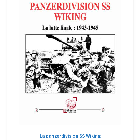
Login Customizer
Newsletter
Nous Contacter
Panier
Politique de confidentialité et cookies
Qui sommes-nous ?
Soutien à Philippe Randa
Suivi de la Commande
La panzerdivision SS Wiking