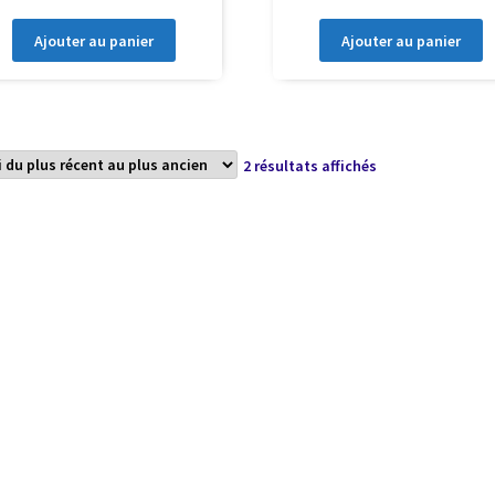
Ajouter au panier
Ajouter au panier
Trié
2 résultats affichés
du
plus
récent
au
plus
ancien