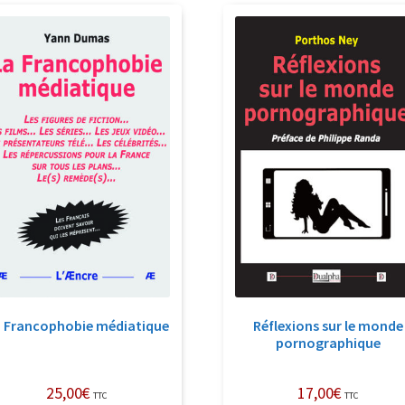
récent
au
plus
ancien
 Francophobie médiatique
Réflexions sur le monde
pornographique
25,00
€
17,00
€
TTC
TTC