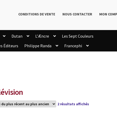
CONDITIONS DE VENTE
NOUS CONTACTER
MON COM
Dutan
L’Æncre
Les Sept Couleurs
es Éditeurs
Philippe Randa
Francephi
onditions de Vente
Connection
Enregistrement
Livres de Philippe Randa
Login Customizer
Newsletter
onfidentialité et cookies
Qui sommes-nous ?
mmande
lévision
Trié
2 résultats affichés
du
plus