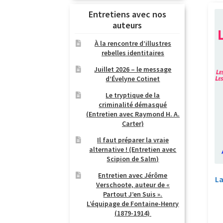
Entretiens avec nos
auteurs
À la rencontre d’illustres
rebelles identitaires
Juillet 2026 – le message
d’Évelyne Cotinet
Le tryptique de la
criminalité démasqué
(Entretien avec Raymond H. A.
Carter)
Il faut préparer la vraie
alternative ! (Entretien avec
Scipion de Salm)
Entretien avec Jérôme
La
Verschoote, auteur de «
Partout J’en Suis ».
L’équipage de Fontaine-Henry
(1879-1914)