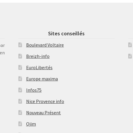
Sites conseillés
Boulevard Voltaire
par
en
Breizh-info
EuroLibertés
Europe maxima
Infos75
Nice Provence info
Nouveau Présent
Ojim