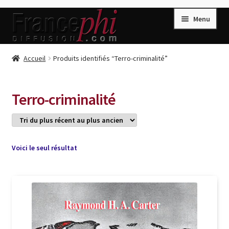
Aller
Aller
Menu
à
au
la
contenu
navigation
Accueil
Accueil
Produits identifiés “Terro-criminalité”
Accueil
Caisse
Terro-criminalité
Compte
Conditions de Vente
Connection
Voici le seul résultat
Enregistrement
Listes d’Envies
Livres de Peter Randa
Livres de Philippe Randa