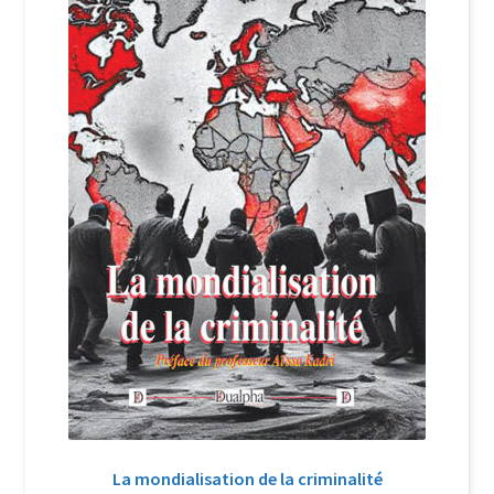
Login Customizer
Newsletter
Nous Contacter
Panier
Politique de confidentialité et cookies
Qui sommes-nous ?
Soutien à Philippe Randa
Suivi de la Commande
La mondialisation de la criminalité