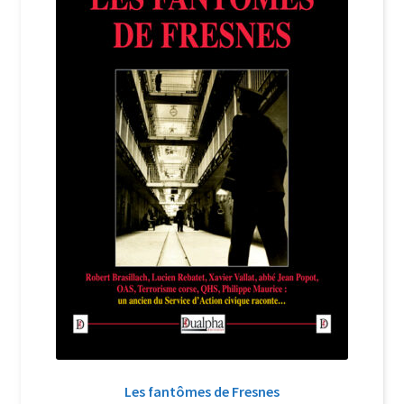
Login Customizer
Newsletter
Nous Contacter
Panier
Politique de confidentialité et cookies
Qui sommes-nous ?
Soutien à Philippe Randa
Suivi de la Commande
Les fantômes de Fresnes