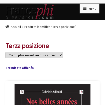
Aller
Aller
Menu
à
au
la
contenu
navigation
Accueil
Accueil
Produits identifiés “Terza posizione”
Accueil
Caisse
Terza posizione
Compte
Conditions de Vente
Connection
Trié
2 résultats affichés
du
Enregistrement
plus
récent
Listes d’Envies
au
plus
Livres de Peter Randa
ancien
Livres de Philippe Randa