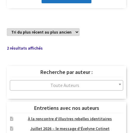
Trié
2 résultats affichés
du
plus
récent
Recherche par auteur :
au
plus
Toute Auteurs
ancien
Entretiens avec nos auteurs
À la rencontre d’illustres rebelles identitaires
Juillet 2026 – le message d’Évelyne Cotinet