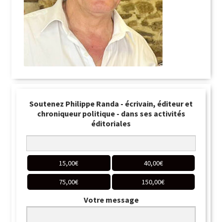
Soutenez Philippe Randa - écrivain, éditeur et
chroniqueur politique - dans ses activités
éditoriales
15,00
€
40,00
€
75,00
€
150,00
€
Votre message