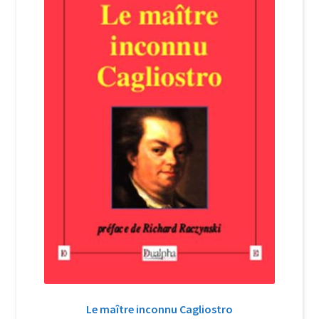
Login Customizer
Newsletter
Nous Contacter
Panier
Politique de confidentialité et cookies
Qui sommes-nous ?
Soutien à Philippe Randa
Suivi de la Commande
Le maître inconnu Cagliostro