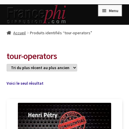
Aller
Aller
Menu
à
au
la
contenu
navigation
Accueil
Accueil
Produits identifiés “tour-operators”
Accueil
Caisse
tour-operators
Compte
Conditions de Vente
Connection
Voici le seul résultat
Enregistrement
Listes d’Envies
Livres de Peter Randa
Livres de Philippe Randa