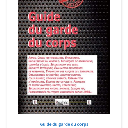
Login Customizer
Newsletter
Nous Contacter
Panier
Politique de confidentialité et cookies
Qui sommes-nous ?
Soutien à Philippe Randa
Suivi de la Commande
Guide du garde du corps