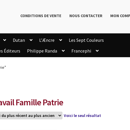
CONDITIONS DE VENTE
NOUS CONTACTER
MON COM
Dutan
L’Æncre
Les Sept Couleurs
es Éditeurs
Philippe Randa
Francephi
onditions de Vente
Connection
Enregistrement
rie”
Livres de Philippe Randa
Login Customizer
Newsletter
onfidentialité et cookies
Qui sommes-nous ?
mmande
avail Famille Patrie
Voici le seul résultat