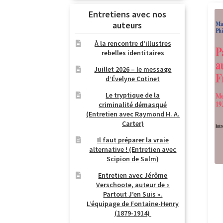
Entretiens avec nos
auteurs
À la rencontre d’illustres
rebelles identitaires
Juillet 2026 – le message
d’Évelyne Cotinet
Le tryptique de la
criminalité démasqué
(Entretien avec Raymond H. A.
Carter)
Il faut préparer la vraie
alternative ! (Entretien avec
Scipion de Salm)
Entretien avec Jérôme
Verschoote, auteur de «
Partout J’en Suis ».
L’équipage de Fontaine-Henry
(1879-1914)