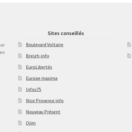
Sites conseillés
Boulevard Voltaire
par
en
Breizh-info
EuroLibertés
Europe maxima
Infos75
Nice Provence info
Nouveau Présent
Ojim