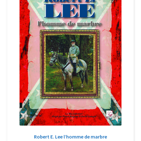
Login Customizer
Newsletter
Nous Contacter
Panier
Politique de confidentialité et cookies
Qui sommes-nous ?
Soutien à Philippe Randa
Suivi de la Commande
Robert E. Lee l’homme de marbre