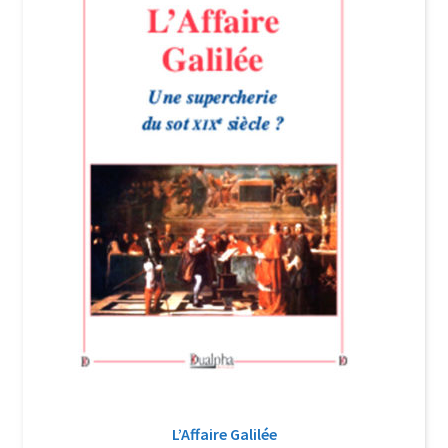
Login Customizer
Newsletter
Nous Contacter
Panier
Politique de confidentialité et cookies
Qui sommes-nous ?
Soutien à Philippe Randa
Suivi de la Commande
L’Affaire Galilée