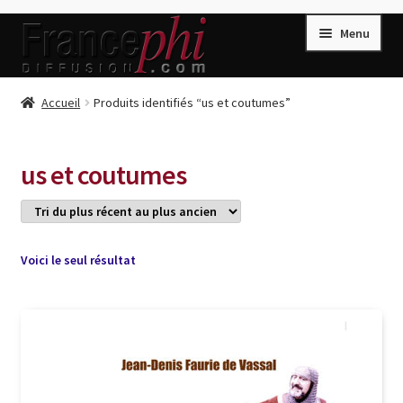
Aller
Aller
Menu
à
au
la
contenu
navigation
Accueil
Accueil
Produits identifiés “us et coutumes”
Accueil
Caisse
us et coutumes
Compte
Conditions de Vente
Connection
Voici le seul résultat
Enregistrement
Listes d’Envies
Livres de Peter Randa
Livres de Philippe Randa