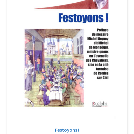
Login Customizer
Newsletter
Nous Contacter
Panier
Politique de confidentialité et cookies
Qui sommes-nous ?
Soutien à Philippe Randa
Suivi de la Commande
Festoyons !