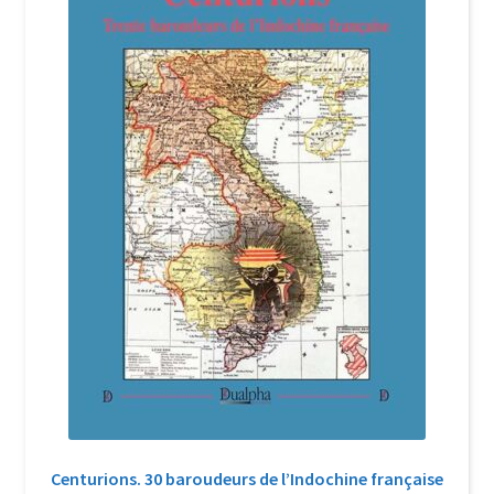
Login Customizer
Newsletter
Nous Contacter
Panier
Politique de confidentialité et cookies
Qui sommes-nous ?
Soutien à Philippe Randa
Suivi de la Commande
Centurions. 30 baroudeurs de l’Indochine française