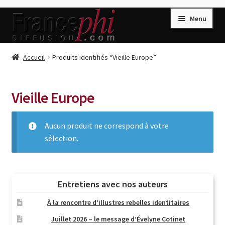
Aller
Aller
Menu
à
au
la
contenu
navigation
Accueil
Accueil
Produits identifiés “Vieille Europe”
Accueil
Caisse
Vieille Europe
Compte
Aucun produit ne correspond à votre
Conditions de Vente
sélection.
Connection
Enregistrement
Listes d’Envies
Entretiens avec nos auteurs
Livres de Peter Randa
À la rencontre d’illustres rebelles identitaires
Livres de Philippe Randa
Juillet 2026 – le message d’Évelyne Cotinet