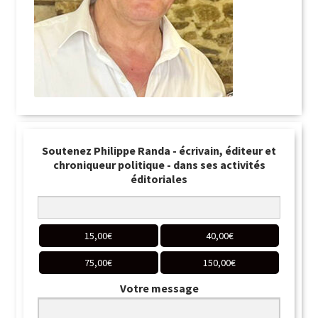
Soutenez Philippe Randa - écrivain, éditeur et
chroniqueur politique - dans ses activités
éditoriales
15,00
€
40,00
€
75,00
€
150,00
€
Votre message