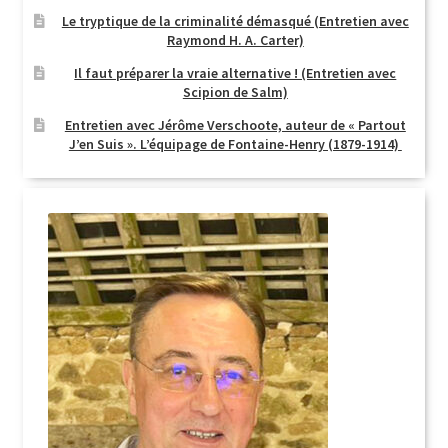
Le tryptique de la criminalité démasqué (Entretien avec
Login Customizer
Raymond H. A. Carter)
Newsletter
Il faut préparer la vraie alternative ! (Entretien avec
Scipion de Salm)
Nous Contacter
Entretien avec Jérôme Verschoote, auteur de « Partout
Panier
J’en Suis ». L’équipage de Fontaine-Henry (1879-1914)
Politique de confidentialité et cookies
Qui sommes-nous ?
Soutien à Philippe Randa
Suivi de la Commande