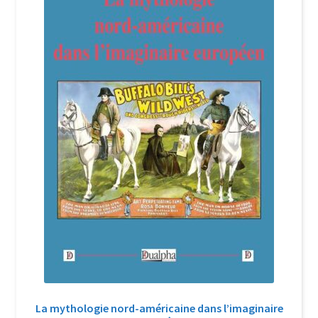
Login Customizer
Newsletter
Nous Contacter
Panier
Politique de confidentialité et cookies
Qui sommes-nous ?
Soutien à Philippe Randa
Suivi de la Commande
La mythologie nord-américaine dans l’imaginaire