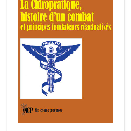
Login Customizer
Newsletter
Nous Contacter
Panier
Politique de confidentialité et cookies
Qui sommes-nous ?
Soutien à Philippe Randa
Suivi de la Commande