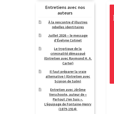
Entretiens avec nos
auteurs
À la rencontre d’illustres
rebelles identitaires
Juillet 2026 – le message
d’Évelyne Cotinet
Le tryptique de la
criminalité démasqué
(Entretien avec Raymond H. A.
Carter)
Il faut préparer la vraie
alternative ! (Entretien avec
Scipion de Salm)
Entretien avec Jérôme
Verschoote, auteur de «
Partout J’en Suis ».
L’équipage de Fontaine-Henry
(1879-1914)