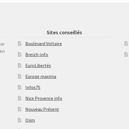
Sites conseillés
Boulevard Voltaire
par
en
Breizh-info
EuroLibertés
Europe maxima
Infos75
Nice Provence info
Nouveau Présent
Ojim