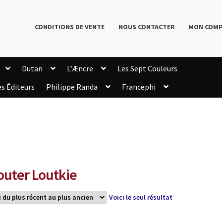
CONDITIONS DE VENTE
NOUS CONTACTER
MON COM
Dutan
L’Æncre
Les Sept Couleurs
es Éditeurs
Philippe Randa
Francephi
onditions de Vente
Connection
Enregistrement
Livres de Philippe Randa
Login Customizer
Newsletter
onfidentialité et cookies
Qui sommes-nous ?
mmande
uter Loutkie
Voici le seul résultat