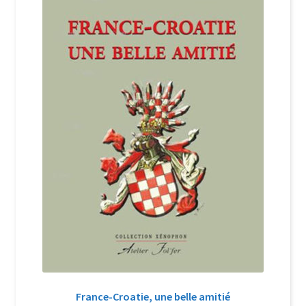
Login Customizer
Newsletter
Nous Contacter
Panier
Politique de confidentialité et cookies
Qui sommes-nous ?
Soutien à Philippe Randa
Suivi de la Commande
France-Croatie, une belle amitié