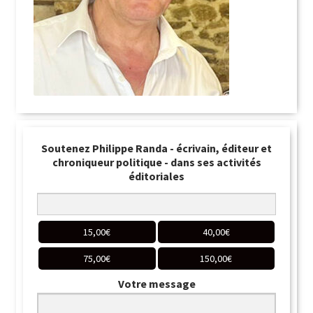
Soutenez Philippe Randa - écrivain, éditeur et
chroniqueur politique - dans ses activités
éditoriales
15,00
€
40,00
€
75,00
€
150,00
€
Votre message