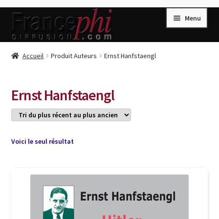
Aller
Aller
Menu
à
au
la
contenu
navigation
Accueil
Accueil
Produit Auteurs
Ernst Hanfstaengl
Accueil
Caisse
Ernst Hanfstaengl
Compte
Conditions de Vente
Connection
Voici le seul résultat
Enregistrement
Listes d’Envies
Livres de Peter Randa
Livres de Philippe Randa