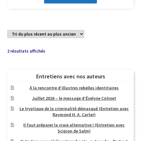
Trié
2 résultats affichés
du
plus
récent
Entretiens avec nos auteurs
au
plus
À la rencontre d’illustres rebelles identitaires
ancien
Juillet 2026 – le message d’Évelyne Cotinet
Le tryptique de la criminalité démasqué (Entretien avec
Raymond H. A. Carter)
Il faut préparer la vraie alternative ! (Entretien avec
Scipion de Salm)