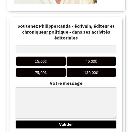
Soutenez Philippe Randa - écrivain, éditeur et
chroniqueur politique - dans ses activités
éditoriales
15,00
€
40,00
€
75,00
€
150,00
€
Votre message