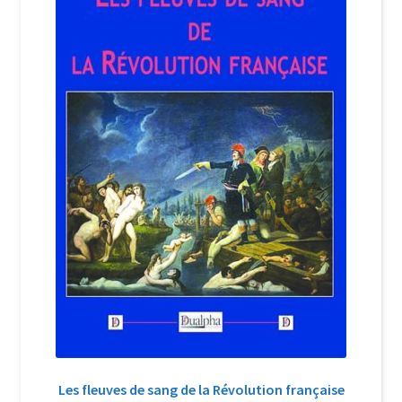
Login Customizer
Newsletter
Nous Contacter
Panier
Politique de confidentialité et cookies
Qui sommes-nous ?
Soutien à Philippe Randa
Suivi de la Commande
Les fleuves de sang de la Révolution française