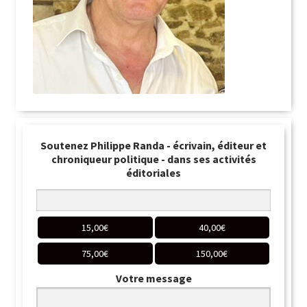
Soutenez Philippe Randa - écrivain, éditeur et
chroniqueur politique - dans ses activités
éditoriales
15,00
€
40,00
€
75,00
€
150,00
€
Votre message