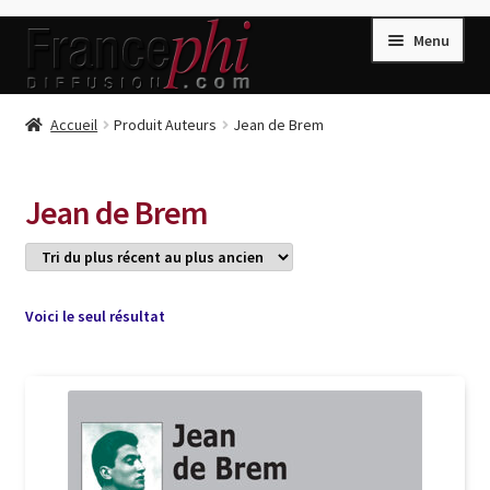
Aller
Aller
Menu
à
au
la
contenu
navigation
Accueil
Accueil
Produit Auteurs
Jean de Brem
Accueil
Caisse
Jean de Brem
Compte
Conditions de Vente
Connection
Voici le seul résultat
Enregistrement
Listes d’Envies
Livres de Peter Randa
Livres de Philippe Randa