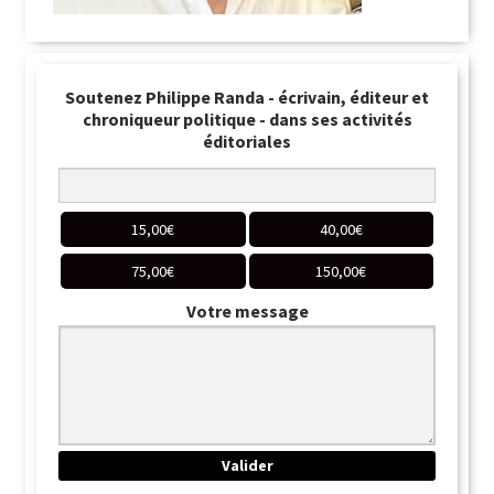
Soutenez Philippe Randa - écrivain, éditeur et
chroniqueur politique - dans ses activités
éditoriales
15,00
€
40,00
€
75,00
€
150,00
€
Votre message