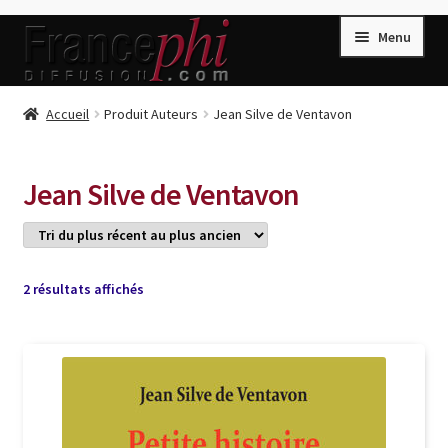
Aller
Aller
Menu
à
au
la
contenu
navigation
Accueil
Accueil
Produit Auteurs
Jean Silve de Ventavon
Accueil
Caisse
Jean Silve de Ventavon
Compte
Conditions de Vente
Connection
Trié
2 résultats affichés
du
Enregistrement
plus
récent
Listes d’Envies
au
plus
Livres de Peter Randa
ancien
Livres de Philippe Randa