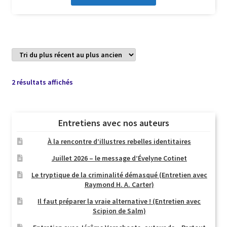
Trié
2 résultats affichés
du
plus
récent
Entretiens avec nos auteurs
au
plus
À la rencontre d’illustres rebelles identitaires
ancien
Juillet 2026 – le message d’Évelyne Cotinet
Le tryptique de la criminalité démasqué (Entretien avec
Raymond H. A. Carter)
Il faut préparer la vraie alternative ! (Entretien avec
Scipion de Salm)