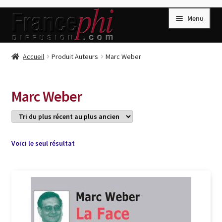
Aller
Aller
Menu
à
au
la
contenu
navigation
Accueil
Accueil
Produit Auteurs
Marc Weber
Accueil
Caisse
Marc Weber
Compte
Conditions de Vente
Connection
Voici le seul résultat
Enregistrement
Listes d’Envies
Livres de Peter Randa
Livres de Philippe Randa