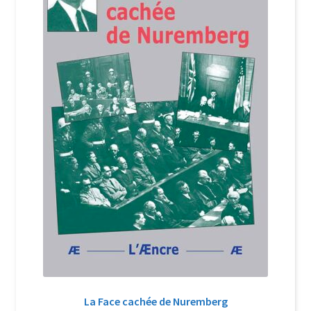
Login Customizer
Newsletter
Nous Contacter
Panier
Politique de confidentialité et cookies
Qui sommes-nous ?
Soutien à Philippe Randa
Suivi de la Commande
La Face cachée de Nuremberg