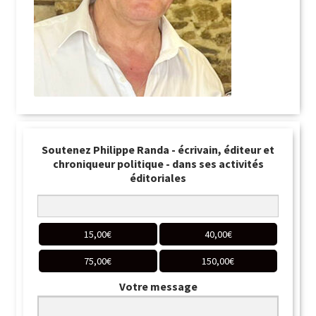
Soutenez Philippe Randa - écrivain, éditeur et
chroniqueur politique - dans ses activités
éditoriales
15,00
€
40,00
€
75,00
€
150,00
€
Votre message