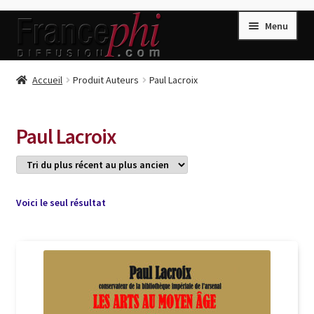
Aller
Aller
Menu
à
au
la
contenu
navigation
Accueil
Accueil
Produit Auteurs
Paul Lacroix
Accueil
Caisse
Paul Lacroix
Compte
Conditions de Vente
Connection
Voici le seul résultat
Enregistrement
Listes d’Envies
Livres de Peter Randa
Livres de Philippe Randa