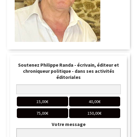
Soutenez Philippe Randa - écrivain, éditeur et
chroniqueur politique - dans ses activités
éditoriales
15,00
€
40,00
€
75,00
€
150,00
€
Votre message