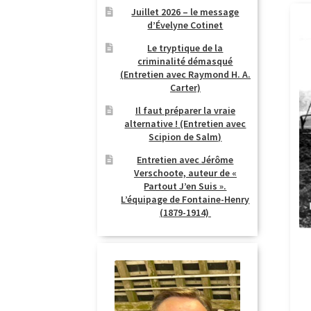
Juillet 2026 – le message
d’Évelyne Cotinet
Le tryptique de la
criminalité démasqué
(Entretien avec Raymond H. A.
Carter)
Il faut préparer la vraie
alternative ! (Entretien avec
Scipion de Salm)
Entretien avec Jérôme
Verschoote, auteur de «
Partout J’en Suis ».
L’équipage de Fontaine-Henry
(1879-1914)