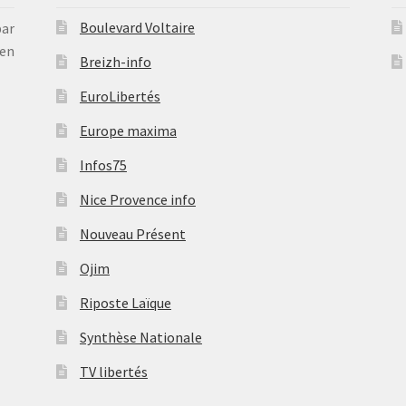
Boulevard Voltaire
par
en
Breizh-info
EuroLibertés
Europe maxima
Infos75
Nice Provence info
Nouveau Présent
Ojim
Riposte Laïque
Synthèse Nationale
TV libertés