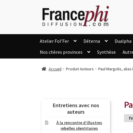
Aller
Aller
à
au
la
contenu
navigation
Atelier Fol’Fer
Déterna
Dualpha
Nos chères provinces
Synthèse
Autr
Accueil
Accueil
Caisse
Compte
C
Accueil
Produit Auteurs
Paul Margolis, alia
Listes d’Envies
Livres de Peter Randa
Nous Contacter
Panier
Politique de c
Soutien à Philippe Randa
Suivi de la Co
Pa
Entretiens avec nos
auteurs
À la rencontre d’illustres
rebelles identitaires