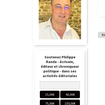
Soutenez Philippe
Randa - écrivain,
éditeur et chroniqueur
politique - dans ses
activités éditoriales
15,00
€
40,00
€
75,00
€
150,00
€