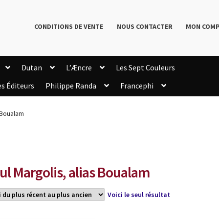
CONDITIONS DE VENTE
NOUS CONTACTER
MON COM
Dutan
L’Æncre
Les Sept Couleurs
es Éditeurs
Philippe Randa
Francephi
onditions de Vente
Connection
Enregistrement
s Boualam
Livres de Philippe Randa
Login Customizer
Newsletter
onfidentialité et cookies
Qui sommes-nous ?
mmande
ul Margolis, alias Boualam
Voici le seul résultat