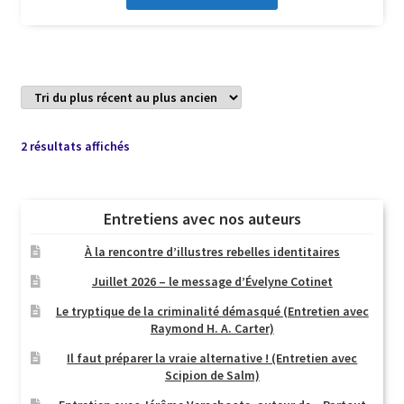
Trié
2 résultats affichés
du
plus
récent
Entretiens avec nos auteurs
au
plus
À la rencontre d’illustres rebelles identitaires
ancien
Juillet 2026 – le message d’Évelyne Cotinet
Le tryptique de la criminalité démasqué (Entretien avec
Raymond H. A. Carter)
Il faut préparer la vraie alternative ! (Entretien avec
Scipion de Salm)