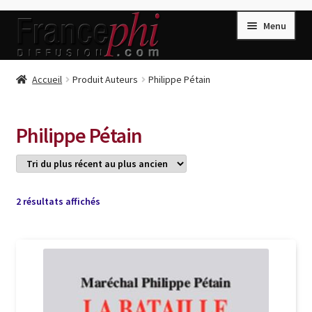
Aller
Aller
Menu
à
au
la
contenu
navigation
Accueil
Accueil
Produit Auteurs
Philippe Pétain
Accueil
Caisse
Philippe Pétain
Compte
Conditions de Vente
Connection
Trié
2 résultats affichés
du
Enregistrement
plus
récent
Listes d’Envies
au
plus
Livres de Peter Randa
ancien
Livres de Philippe Randa