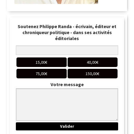
Soutenez Philippe Randa - écrivain, éditeur et
chroniqueur politique - dans ses activités
éditoriales
15,00
€
40,00
€
75,00
€
150,00
€
Votre message