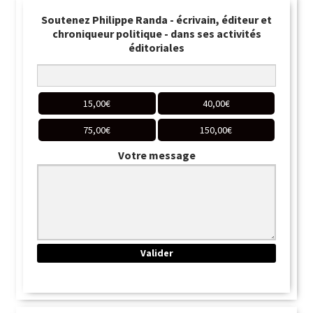
Soutenez Philippe Randa - écrivain, éditeur et
chroniqueur politique - dans ses activités
éditoriales
15,00
€
40,00
€
75,00
€
150,00
€
Votre message