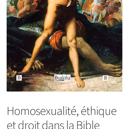
Login Customizer
Newsletter
Nous Contacter
Panier
Politique de confidentialité et cookies
Qui sommes-nous ?
Soutien à Philippe Randa
Suivi de la Commande
Homosexualité, éthique
et droit dans la Bible