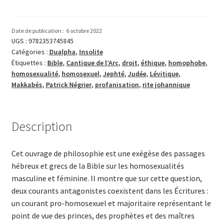
Homosexualité,
éthique
et
Date de publication :
6 octobre 2022
droit
UGS :
9782353745845
Catégories :
Dualpha
,
Insolite
dans
Étiquettes :
Bible
,
Cantique de l’Arc
,
droit
,
éthique
,
homophobe
,
la
homosexualité
,
homosexuel
,
Jephté
,
Judée
,
Lévitique
,
Bible
Makkabés
,
Patrick Négrier
,
profanisation
,
rite johannique
Description
Cet ouvrage de philosophie est une exégèse des passages
hébreux et grecs de la Bible sur les homosexualités
masculine et féminine. Il montre que sur cette question,
deux courants antagonistes coexistent dans les Écritures :
un courant pro-homosexuel et majoritaire représentant le
point de vue des princes, des prophètes et des maîtres