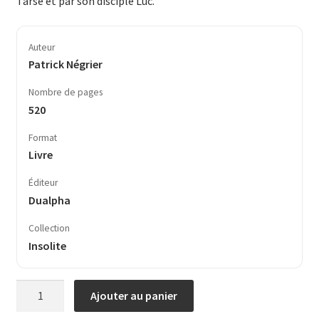
Tarse et par son disciple Luc.
Auteur
Patrick Négrier
Nombre de pages
520
Format
Livre
Éditeur
Dualpha
Collection
Insolite
quantité
Ajouter au panier
de