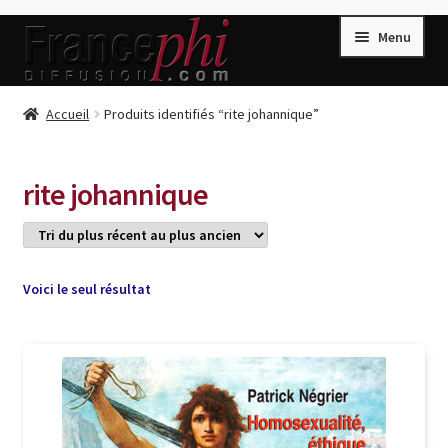
Aller
Aller
Menu
à
au
la
contenu
navigation
Accueil
Accueil
Produits identifiés “rite johannique”
Accueil
Caisse
rite johannique
Compte
Conditions de Vente
Connection
Voici le seul résultat
Enregistrement
Listes d’Envies
Livres de Peter Randa
Livres de Philippe Randa