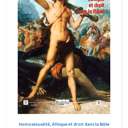
Login Customizer
Newsletter
Nous Contacter
Panier
Politique de confidentialité et cookies
Qui sommes-nous ?
Soutien à Philippe Randa
Suivi de la Commande
Homosexualité, éthique et droit dans la Bible