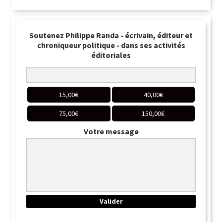
Soutenez Philippe Randa - écrivain, éditeur et
chroniqueur politique - dans ses activités
éditoriales
15,00
€
40,00
€
75,00
€
150,00
€
Votre message