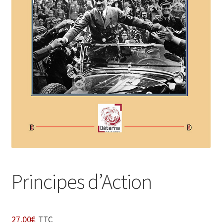
Login Customizer
Newsletter
Nous Contacter
Panier
Politique de confidentialité et cookies
Qui sommes-nous ?
Soutien à Philippe Randa
Suivi de la Commande
Principes d’Action
27,00
€
TTC