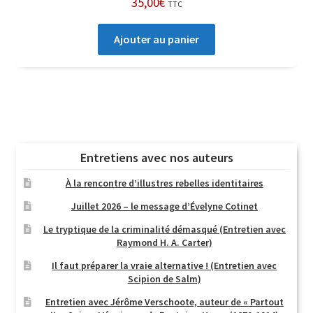
35,00
€
TTC
Ajouter au panier
Entretiens avec nos auteurs
À la rencontre d’illustres rebelles identitaires
Juillet 2026 – le message d’Évelyne Cotinet
Le tryptique de la criminalité démasqué (Entretien avec
Raymond H. A. Carter)
Il faut préparer la vraie alternative ! (Entretien avec
Scipion de Salm)
Entretien avec Jérôme Verschoote, auteur de « Partout