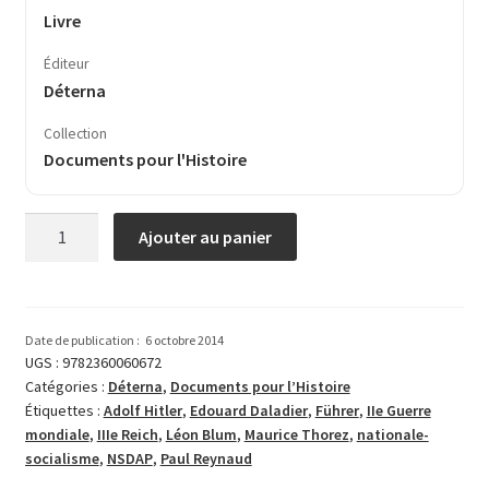
Livre
Éditeur
Déterna
Collection
Documents pour l'Histoire
quantité
Ajouter au panier
de
Principes
d’Action
Date de publication :
6 octobre 2014
UGS :
9782360060672
Catégories :
Déterna
,
Documents pour l’Histoire
Étiquettes :
Adolf Hitler
,
Edouard Daladier
,
Führer
,
IIe Guerre
mondiale
,
IIIe Reich
,
Léon Blum
,
Maurice Thorez
,
nationale-
socialisme
,
NSDAP
,
Paul Reynaud